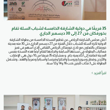
35 فريقًا في دولية الشارقة الخامسة لشباب السلة تقام
بخورفكان من 27 إلى 30 ديسمبر الجاري
أعلن مجلس الشارقة الرياضي عن تنظيم النسخة الخامسة من بطولة الشارقة
الدولية لكرة السلة للشباب خلال الفترة من27 ديسمبر الجاري حتى 30 منه بمدينة
خورفكان بالتعاون مع نادي خورفكان الرياضي الثقافي الذي أسهم في تميز
فعاليات البطولة في نسختها السابقة وانجاحها لتقام أيضا هذه النسخة بنفس
المدينة اضافة إلى أكاديمية جام ، و بمشاركة 35 فريقا من 10 دول هي: الإمارات
والأردن وقطر وسوريا وروسيا وانجلترا وفرنسا واسبانيا وصربيا والهند ، وتشتمل
البطولة على 3 فئات للبنين تحت 16 و14 و12 سنة.
اقرأ المزيد