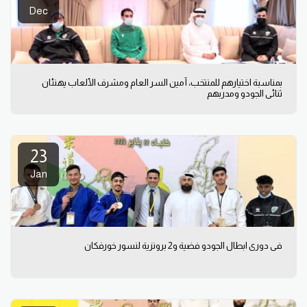
Dec
بمناسبة اختيارهم للمنتخب، أمين السر العام ومشرف الألعاب يهنئان
ثنائي الجودو ومدربهم
23
Jan
في دوري ابطال الجودو فضية و2 برونزية لنسور خورفكان