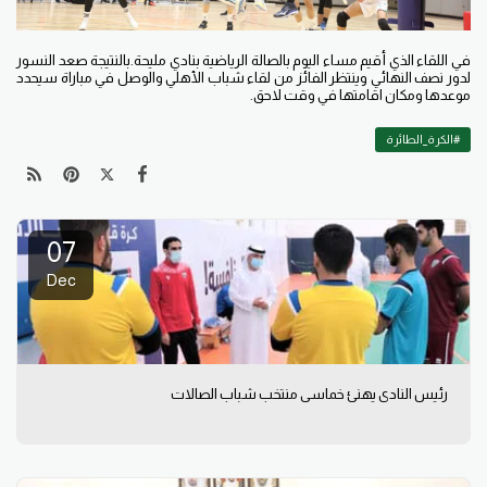
في اللقاء الذي أقيم مساء اليوم بالصالة الرياضية بنادي مليحة.بالنتيجة صعد النسور
لدور نصف النهائي وينتظر الفائز من لقاء شباب الأهلي والوصل في مباراة سيحدد
موعدها ومكان اقامتها في وقت لاحق.
#الكرة_الطائرة
07
Dec
رئيس النادي يهنئ خماسي منتخب شباب الصالات