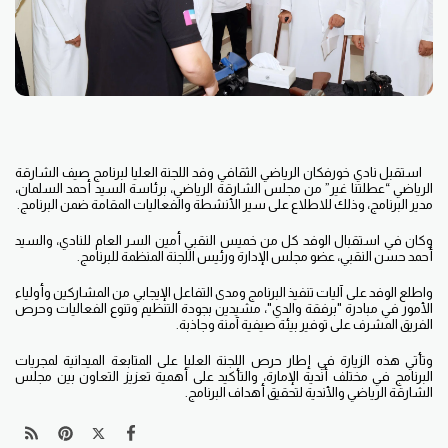
استقبل نادي خورفكان الرياضي الثقافي وفد اللجنة العليا لبرنامج صيف الشارقة
الرياضي “عطلتنا غير” من مجلس الشارقة الرياضي، برئاسة السيد أحمد السلمان،
مدير البرنامج، وذلك للاطلاع على سير الأنشطة والفعاليات المقامة ضمن البرنامج.
وكان في استقبال الوفد كل من خميس النقبي أمين السر العام للنادي، والسيد
أحمد حسن النقبي، عضو مجلس الإدارة ورئيس اللجنة المنظمة للبرنامج.
واطلع الوفد على آليات تنفيذ البرنامج ومدى التفاعل الإيجابي من المشاركين وأولياء
الأمور في مبادرة "برفقة والدي"، مشيدين بجودة التنظيم وتنوع الفعاليات وحرص
الفريق المشرف على توفير بيئة صيفية آمنة وجاذبة.
وتأتي هذه الزيارة في إطار حرص اللجنة العليا على المتابعة الميدانية لمجريات
البرنامج في مختلف أندية الإمارة، والتأكيد على أهمية تعزيز التعاون بين مجلس
الشارقة الرياضي والأندية لتحقيق أهداف البرنامج.