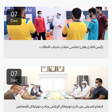
07
Dec
رئيس النادي يهنئ خماسي منتخب شباب الصالات
07
Dec
اجتماع تنسيقي بين نادي خورفكان الرياضي ونادي خورفكان للمعاقين