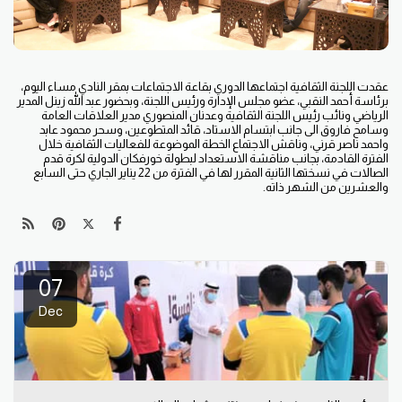
عقدت اللجنة الثقافية اجتماعها الدوري بقاعة الاجتماعات بمقر النادي مساء اليوم،
برئاسة أحمد النقبي، عضو مجلس الإدارة ورئيس اللجنة، وبحضور عبد الله زينل المدير
الرياضي ونائب رئيس اللجنة الثقافية وعدنان المنصوري مدير العلاقات العامة
وسامح فاروق الى جانب ابتسام الاستاد، قائد المتطوعين، وسحر محمود عابد
واحمد ناصر قرني، وناقش الاجتماع الخطة الموضوعة للفعاليات الثقافية خلال
الفترة القادمة، بجانب مناقشة الاستعداد لبطولة خورفكان الدولية لكرة قدم
الصالات في نسختها الثانية المقرر لها في الفترة من 22 يناير الجاري حتى السابع
والعشرين من الشهر ذاته.
07
Dec