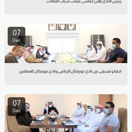
رئيس النادي يهنئ خماسي منتخب شباب الصالات
07
Dec
اجتماع تنسيقي بين نادي خورفكان الرياضي ونادي خورفكان للمعاقين
07
Dec