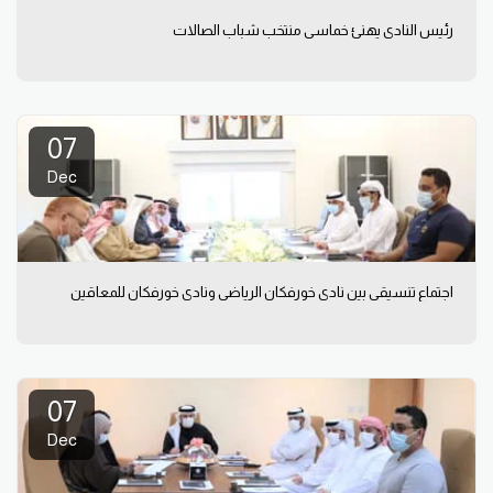
رئيس النادي يهنئ خماسي منتخب شباب الصالات
07
Dec
اجتماع تنسيقي بين نادي خورفكان الرياضي ونادي خورفكان للمعاقين
07
Dec