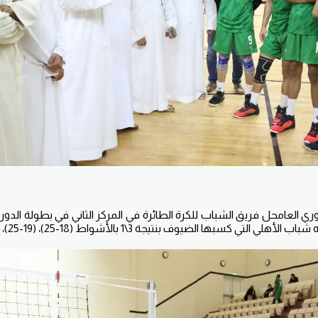
ي العامحل فريق الشباب للكرة الطائرة في المركز الثاني في بطولة الدوري 
 كسبها الضيوف بنتيجة 3\1 بالأشواط (18-25)، (19-25)، (25-19)، (19-25).